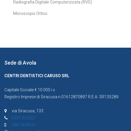
Radiografia Digitale Computerizzata (RVG)
Microscopio Ottico
Sede di Avola
CENTRI DENTISTICI CARUSO SRL
Capitale Sociale € 10.000 i.v.
Registro Imprese di Siracusa n.01612870897 R.E.A. SR135289
via Siracusa, 133
0931 832827
388 1948591