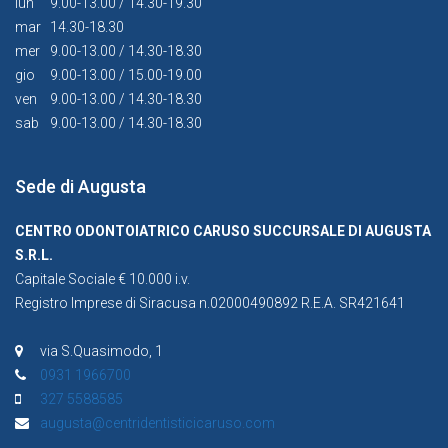
lun
9.00-13.00 / 14.30-19.30
mar
14.30-18.30
mer
9.00-13.00 / 14.30-18.30
gio
9.00-13.00 / 15.00-19.00
ven
9.00-13.00 / 14.30-18.30
sab
9.00-13.00 / 14.30-18.30
Sede di Augusta
CENTRO ODONTOIATRICO CARUSO SUCCURSALE DI AUGUSTA
S.R.L.
Capitale Sociale € 10.000 i.v.
Registro Imprese di Siracusa n.02000490892 R.E.A. SR421641
via S.Quasimodo, 1
0931 1966700
327 5588585
augusta@centridentisticicaruso.com