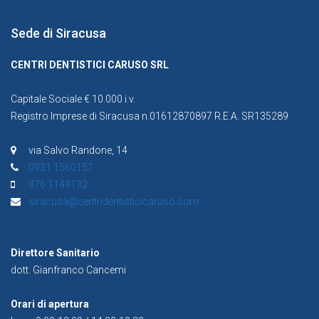
Sede di Siracusa
CENTRI DENTISTICI CARUSO SRL
Capitale Sociale € 10.000 i.v.
Registro Imprese di Siracusa n.01612870897 R.E.A. SR135289
via Salvo Randone, 14
0931 1560157
376 1144132
siracusa@centridentisticicaruso.com
Direttore Sanitario
dott. Gianfranco Cancemi
Orari di apertura