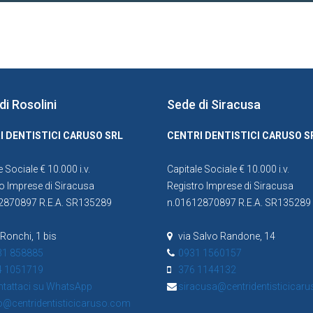
di Rosolini
Sede di Siracusa
I DENTISTICI CARUSO SRL
CENTRI DENTISTICI CARUSO S
e Sociale € 10.000 i.v.
Capitale Sociale € 10.000 i.v.
o Imprese di Siracusa
Registro Imprese di Siracusa
2870897 R.E.A. SR135289
n.01612870897 R.E.A. SR135289
 Ronchi, 1 bis
via Salvo Randone, 14
31 858885
0931 1560157
4 1051719
376 1144132
tattaci su WhatsApp
siracusa@centridentisticicar
o@centridentisticicaruso.com