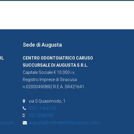
Sede di Augusta
RL
CENTRO ODONTOIATRICO CARUSO
SUCCURSALE DI AUGUSTA S.R.L.
Capitale Sociale € 10.000 i.v.
Registro Imprese di Siracusa
n.02000490892 R.E.A. SR421641
via S.Quasimodo, 1
0931 1966700
327 5588585
uso.com
augusta@centridentisticicaruso.com