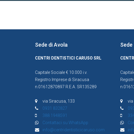
Sede di Avola
Sede 
CENTRI DENTISTICI CARUSO SRL
CENTR
Capitale Sociale € 10.000 i.v.
Capital
Registro Imprese di Siracusa
Registr
n.01612870897 R.E.A. SR135289
n.0161
via Siracusa, 133
via
0931 832827
09
388 1948591
33
Contattaci su WhatsApp
Con
info@centridentisticicaruso.com
inf