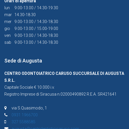
Orari di apertura
lun
9.00-13.00 / 14.30-19.30
mar
14.30-18.30
mer
9.00-13.00 / 14.30-18.30
gio
9.00-13.00 / 15.00-19.00
ven
9.00-13.00 / 14.30-18.30
sab
9.00-13.00 / 14.30-18.30
Sede di Augusta
CENTRO ODONTOIATRICO CARUSO SUCCURSALE DI AUGUSTA
S.R.L.
Capitale Sociale € 10.000 i.v.
Registro Imprese di Siracusa n.02000490892 R.E.A. SR421641
via S.Quasimodo, 1
0931 1966700
327 5588585
augusta@centridentisticicaruso.com