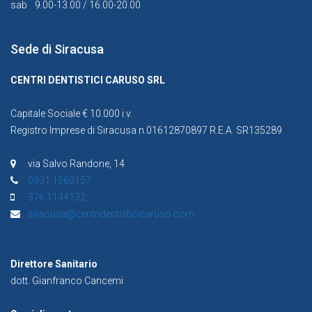
sab
9.00-13.00 / 16.00-20.00
Sede di Siracusa
CENTRI DENTISTICI CARUSO SRL
Capitale Sociale € 10.000 i.v.
Registro Imprese di Siracusa n.01612870897 R.E.A. SR135289
via Salvo Randone, 14
0931 1560157
376 1144132
siracusa@centridentisticicaruso.com
Direttore Sanitario
dott. Gianfranco Cancemi