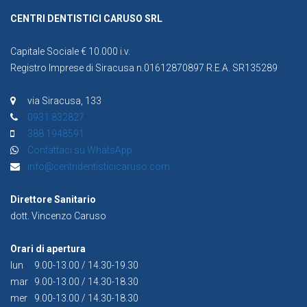
CENTRI DENTISTICI CARUSO SRL
Capitale Sociale € 10.000 i.v.
Registro Imprese di Siracusa n.01612870897 R.E.A. SR135289
via Siracusa, 133
0931 832827
388 1948591
Contattaci su WhatsApp
info@centridentisticicaruso.com
Direttore Sanitario
dott. Vincenzo Caruso
Orari di apertura
lun
9.00-13.00 / 14.30-19.30
mar
9.00-13.00 / 14.30-18.30
mer
9.00-13.00 / 14.30-18.30