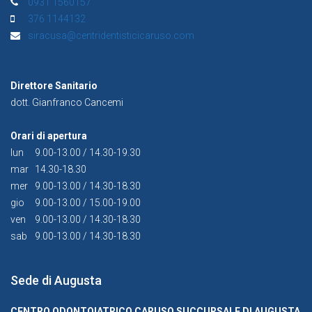
0931 1560157
376 1144132
siracusa@centridentisticicaruso.com
Direttore Sanitario
dott. Gianfranco Cancemi
Orari di apertura
lun
9.00-13.00 / 14.30-19.30
mar
14.30-18.30
mer
9.00-13.00 / 14.30-18.30
gio
9.00-13.00 / 15.00-19.00
ven
9.00-13.00 / 14.30-18.30
sab
9.00-13.00 / 14.30-18.30
Sede di Augusta
CENTRO ODONTOIATRICO CARUSO SUCCURSALE DI AUGUSTA