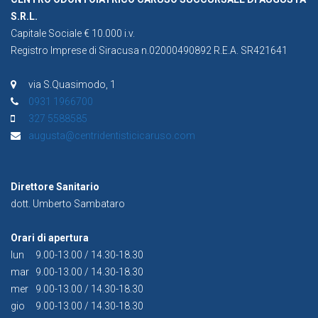
S.R.L.
Capitale Sociale € 10.000 i.v.
Registro Imprese di Siracusa n.02000490892 R.E.A. SR421641
via S.Quasimodo, 1
0931 1966700
327 5588585
augusta@centridentisticicaruso.com
Direttore Sanitario
dott. Umberto Sambataro
Orari di apertura
lun
9.00-13.00 / 14.30-18.30
mar
9.00-13.00 / 14.30-18.30
mer
9.00-13.00 / 14.30-18.30
gio
9.00-13.00 / 14.30-18.30