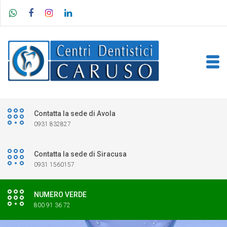
Contatta la sede di Avola
0931 832827
Contatta la sede di Siracusa
0931 1560157
NUMERO VERDE
800 91 36 72