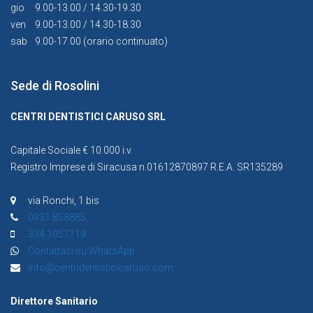
gio
9.00-13.00 / 14.30-19.30
ven
9.00-13.00 / 14.30-18.30
sab
9.00-17.00 (orario continuato)
Sede di Rosolini
CENTRI DENTISTICI CARUSO SRL
Capitale Sociale € 10.000 i.v.
Registro Imprese di Siracusa n.01612870897 R.E.A. SR135289
via Ronchi, 1 bis
0931 858885
334 1051719
Contattaci su WhatsApp
info@centridentisticicaruso.com
Direttore Sanitario