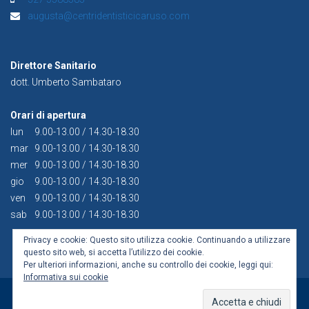
augusta@centridentisticicaruso.com
Direttore Sanitario
dott. Umberto Sambataro
Orari di apertura
lun
9.00-13.00 / 14.30-18.30
mar
9.00-13.00 / 14.30-18.30
mer
9.00-13.00 / 14.30-18.30
gio
9.00-13.00 / 14.30-18.30
ven
9.00-13.00 / 14.30-18.30
sab
9.00-13.00 / 14.30-18.30
Privacy e cookie: Questo sito utilizza cookie. Continuando a utilizzare
questo sito web, si accetta l’utilizzo dei cookie.
Per ulteriori informazioni, anche su controllo dei cookie, leggi qui:
Informativa sui cookie
Copyright © 2023 Centri Dentistici Caruso |
Informative sulla