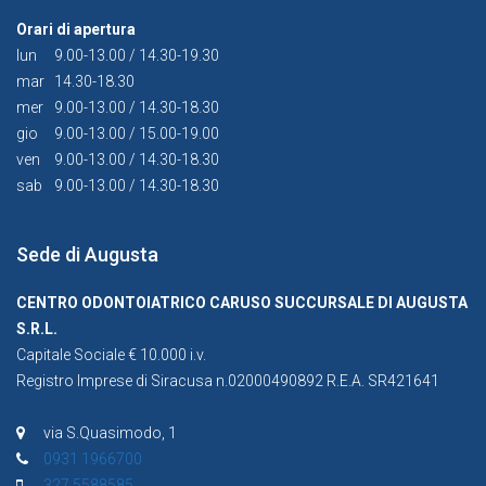
Orari di apertura
lun
9.00-13.00 / 14.30-19.30
mar
14.30-18.30
mer
9.00-13.00 / 14.30-18.30
gio
9.00-13.00 / 15.00-19.00
ven
9.00-13.00 / 14.30-18.30
sab
9.00-13.00 / 14.30-18.30
Sede di Augusta
CENTRO ODONTOIATRICO CARUSO SUCCURSALE DI AUGUSTA
S.R.L.
Capitale Sociale € 10.000 i.v.
Registro Imprese di Siracusa n.02000490892 R.E.A. SR421641
via S.Quasimodo, 1
0931 1966700
327 5588585